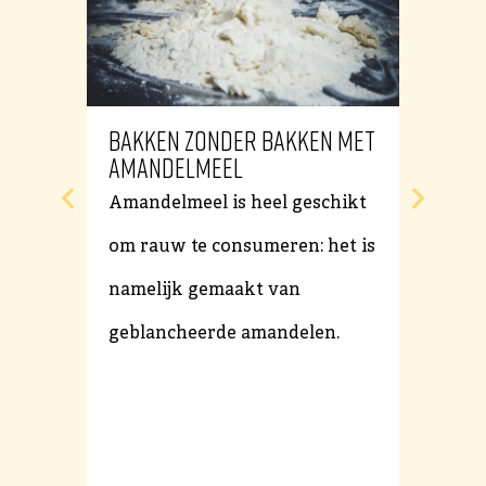
Bakken zonder bakken met
Bakke
amandelmeel
marga
Amandelmeel is heel geschikt
In de 
om rauw te consumeren: het is
margari
namelijk gemaakt van
genoemd
geblancheerde amandelen.
duideli
ingredi
eigenli
kiezen