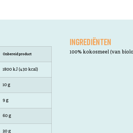
INGREDIËNTEN
100% kokosmeel (van biol
Onbereid product
1800 kJ (430 kcal)
10 g
9 g
60 g
20 g