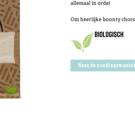
allemaal in orde!
Om heerlijke bounty choco
Biologisch
Naar de voedingswaard