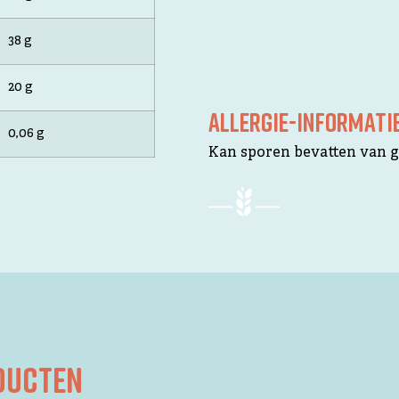
38 g
20 g
ALLERGIE-INFORMATI
0,06 g
Kan sporen bevatten van gl
oducten